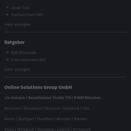
Workshops
Unser Tool
Product-Feed-CMS
Website Analyse
mehr anzeigen
Content Tool
Enterprise SEO Tool
Ratgeber
Backlink-Check
Ladezeiten-Check
B2B SEO Guide
Brand Protection Tool
Internationales SEO
Keyword Planner
eCommerce SEO
mehr anzeigen
Website SEO Check
Die besten Keywords finden
Keyword Datenbank
SEO Garantie
Online Solutions Group GmbH
feed2content.ai
In ChatGPT gefunden werden
Linkbuilding 2025
c/o Unicorn | Rosenheimer Straße 116 | 81669 München
Content-Guide
München
|
Düsseldorf
|
Bochum
|
Hamburg
|
Ulm
Local SEO
SEO für Online Shops
Berlin
|
Stuttgart
|
Frankfurt
|
Münster
|
Bremen
Inhouse SEO Guide
Bonn
|
Würzburg
|
Nürnberg
|
Leipzig
|
Dortmund