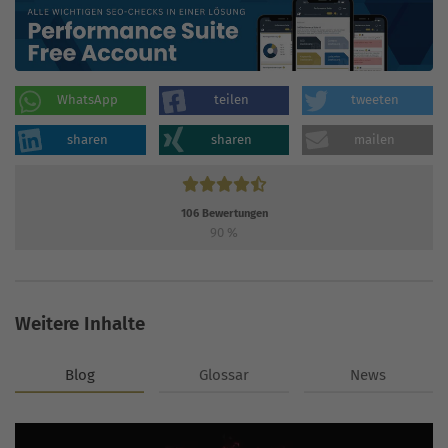
WhatsApp
teilen
tweeten
sharen
sharen
mailen
106
Bewertungen
90
%
Weitere Inhalte
Blog
Glossar
News