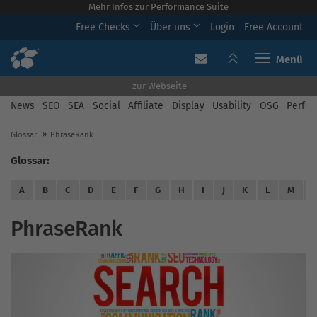
Mehr Infos zur Performance Suite
Free Checks
Über uns
Login
Free Account
Toggle navi
zur Webseite
News
SEO
SEA
Social
Affiliate
Display
Usability
OSG
Perfor
Glossar
PhraseRank
Glossar:
A
B
C
D
E
F
G
H
I
J
K
L
M
PhraseRank