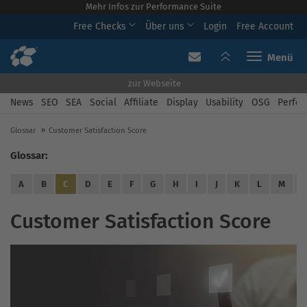
Mehr Infos zur Performance Suite
Free Checks
Über uns
Login
Free Account
Toggle navi
zur Webseite
News
SEO
SEA
Social
Affiliate
Display
Usability
OSG
Perfor
Glossar
Customer Satisfaction Score
Glossar:
A
B
C
D
E
F
G
H
I
J
K
L
M
Customer Satisfaction Score