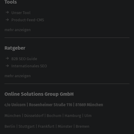
Tools
Enterprise SEO Agentur
Workshops
Unser Tool
Product-Feed-CMS
Website Analyse
mehr anzeigen
Content Tool
Enterprise SEO Tool
Ratgeber
Backlink-Check
Ladezeiten-Check
B2B SEO Guide
Brand Protection Tool
Internationales SEO
Keyword Planner
eCommerce SEO
mehr anzeigen
Website SEO Check
Die besten Keywords finden
Keyword Datenbank
SEO Garantie
Online Solutions Group GmbH
feed2content.ai
In ChatGPT gefunden werden
Linkbuilding 2025
c/o Unicorn | Rosenheimer Straße 116 | 81669 München
Content-Guide
München
|
Düsseldorf
|
Bochum
|
Hamburg
|
Ulm
Local SEO
SEO für Online Shops
Berlin
|
Stuttgart
|
Frankfurt
|
Münster
|
Bremen
Inhouse SEO Guide