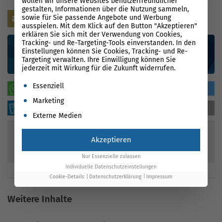
wollen wir unsere Websites benutzerfreundlicher
gestalten, Informationen über die Nutzung sammeln,
sowie für Sie passende Angebote und Werbung
Kontaktieren Sie uns
ausspielen. Mit dem Klick auf den Button "Akzeptieren"
erklären Sie sich mit der Verwendung von Cookies,
Tracking- und Re-Targeting-Tools einverstanden. In den
Einstellungen können Sie Cookies, Tracking- und Re-
Targeting verwalten. Ihre Einwilligung können Sie
jederzeit mit Wirkung für die Zukunft widerrufen.
Es folgt eine Liste der Service-Gruppen, für die eine Einwil
Essenziell
WhatsApp
teilen
tweeten
Marketing
sharen
sharen
mailen
Externe Medien
Akzeptieren
117
Bewertungen
90
%
Nur Essenzielle zulassen
Individuelle Datenschutzeinstellungen
Cookie-Details
Datenschutzerklärung
Impressum
Weitere Inhalte