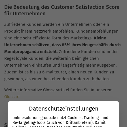
Die Bedeutung des Customer Satisfaction Score
für Unternehmen
Zufriedene Kunden werden ein Unternehmen oder ein
Produkt ihrem Netzwerk empfehlen. Kundenempfehlungen
sind eine sehr effiziente Form des Marketings.
Kleine
Unternehmen schätzen, dass 85% ihres Neugeschäfts durch
Mundpropaganda entsteht
. Zufriedene Kunden sind in der
Regel loyale Kunden, die weiterhin beim gleichen
Unternehmen einkaufen und längerfristig mehr ausgeben.
Zudem ist es bis zu 6-mal teurer, einen neuen Kunden zu
gewinnen, als einen bestehenden Kunden zu behalten.
Weitere informative Glossarartikel finden Sie in unserem
Glossar
!
Datenschutzeinstellungen
onlinesolutionsgroup.de nutzt Cookies, Tracking- und
Re-Targeting-Tools (auch von Drittanbietern). Damit
Sie haben noch Fragen?