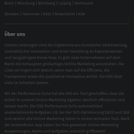
Bonn
|
Würzburg
|
Nürnberg
|
Leipzig
|
Dortmund
Brand Monitoring 2025
Dresden
|
Hannover
|
Köln
|
Rosenheim
|
Alle
Über uns
Unsere Leistungen sind die Ergebnisse aus konstanter Verbesserung,
unersättlicher Innovation und einer Sammlung an Expertenwissen
und langjährigem Know-How. Es gibt viele Unternehmen auf dem
Markt die behaupten großartiges
Online Marketing
anzubieten. Die
Liste verringert sich jedoch, wenn man auf die Effizienz, die
Transparenz sowie die qualitative Innovation achtet. Die OSG lässt
viele im Schatten stehen.
Mit der
Performance Suite
hat die OSG ein Tool geschaffen, dass die
Arbeit in unserer Online Marketing Agentur deutlich effizienter und
besser macht. Die OSG Performance Suite automatisiert
wiederkehrende Aufgaben z.B. bei der
SEO-Optimierung
(
SEO
) und
SEA
und vereint alle Online Marketing Daten in einem zentralen Tool. Dank
der kostenfreien App haben Sie Ihre gesamten Online Marketing
Auswertungen, Alerts und Aufgaben jederzeit griffbereit!