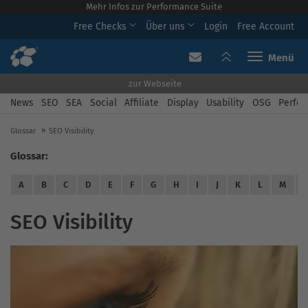
Mehr Infos zur Performance Suite
Free Checks
Über uns
Login
Free Account
Toggle navi
zur Webseite
News
SEO
SEA
Social
Affiliate
Display
Usability
OSG
Perfor
Glossar
SEO Visibility
Glossar:
A
B
C
D
E
F
G
H
I
J
K
L
M
SEO Visibility