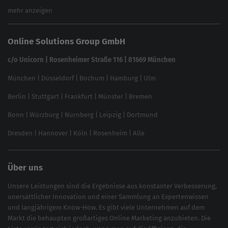
Keyword Planner
eCommerce SEO
mehr anzeigen
Website SEO Check
Die besten Keywords finden
Keyword Datenbank
SEO Garantie
Online Solutions Group GmbH
feed2content.ai
In ChatGPT gefunden werden
Linkbuilding 2025
c/o Unicorn | Rosenheimer Straße 116 | 81669 München
Content-Guide
München
|
Düsseldorf
|
Bochum
|
Hamburg
|
Ulm
Local SEO
SEO für Online Shops
Berlin
|
Stuttgart
|
Frankfurt
|
Münster
|
Bremen
Inhouse SEO Guide
Bonn
|
Würzburg
|
Nürnberg
|
Leipzig
|
Dortmund
Brand Monitoring 2025
Dresden
|
Hannover
|
Köln
|
Rosenheim
|
Alle
Über uns
Unsere Leistungen sind die Ergebnisse aus konstanter Verbesserung,
unersättlicher Innovation und einer Sammlung an Expertenwissen
und langjährigem Know-How. Es gibt viele Unternehmen auf dem
Markt die behaupten großartiges
Online Marketing
anzubieten. Die