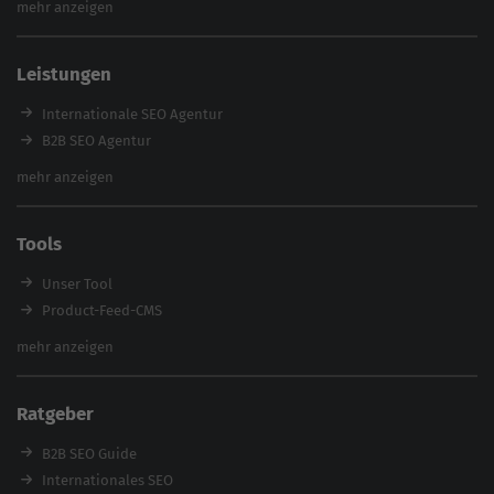
mehr anzeigen
Content Agentur
SEO Agentur Auswahl
Leistungen
Referenzen
E-Books
Internationale SEO Agentur
Magazin
B2B SEO Agentur
Webinare
Inhouse SEO Agentur
mehr anzeigen
SEO Audit
E-Commerce SEO Agentur
Tools
Enterprise SEO Agentur
Workshops
Unser Tool
Product-Feed-CMS
Website Analyse
mehr anzeigen
Content Tool
Enterprise SEO Tool
Ratgeber
Backlink-Check
Ladezeiten-Check
B2B SEO Guide
Brand Protection Tool
Internationales SEO