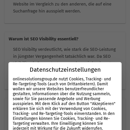
Website im Vergleich zu den anderen, die auf eine
Suchanfrage hin ausspielt werden.
Warum ist SEO Visibility essentiell?
SEO Visibilty verdeutlicht, wie stark die SEO-Leistung
in jüngster Vergangenheit tatsächlich war. Da SEO
Visibility als Prozentsatz angegeben wird, erkennt
Datenschutzeinstellungen
man auf einen Blick, wie hoch das SEO-Potenzial
einer Website noch ist.
onlinesolutionsgroup.de nutzt Cookies, Tracking- und
Re-Targeting-Tools (auch von Drittanbietern). Damit
wollen wir unsere Websites benutzerfreundlicher
gestalten, Informationen über die Nutzung sammeln,
sowie für Sie passende Angebote und Werbung
ausspielen. Mit dem Klick auf den Button "Akzeptieren"
Ist SEO Visibility dasselbe wie SEO Traffic?
erklären Sie sich mit der Verwendung von Cookies,
Tracking- und Re-Targeting-Tools einverstanden. In den
Nein. SEO Visibility und SEO Traffic sind zwei
Einstellungen können Sie Cookies, Tracking- und Re-
verschiedene Kennzahlen im Online Marketing. SEO
Targeting verwalten. Ihre Einwilligung können Sie
jederzeit mit Wirkung für die Zukunft widerrufen.
Visibility ist ein relativer Wert, während SEO Traffic