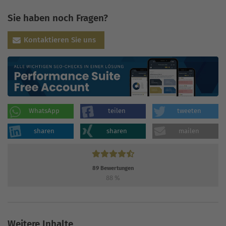
Sie haben noch Fragen?
Kontaktieren Sie uns
WhatsApp
teilen
tweeten
sharen
sharen
mailen
89
Bewertungen
88
%
Weitere Inhalte