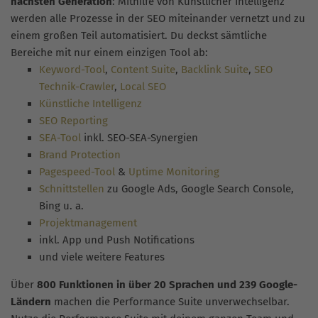
nächsten Generation
: Mithilfe von Künstlicher Intelligenz
werden alle Prozesse in der SEO miteinander vernetzt und zu
einem großen Teil automatisiert. Du deckst sämtliche
Bereiche mit nur einem einzigen Tool ab:
Keyword-Tool
,
Content Suite
,
Backlink Suite
,
SEO
Technik-Crawler
,
Local SEO
Künstliche Intelligenz
SEO Reporting
SEA-Tool
inkl. SEO-SEA-Synergien
Brand Protection
Pagespeed-Tool
&
Uptime Monitoring
Schnittstellen
zu Google Ads, Google Search Console,
Bing u. a.
Projektmanagement
inkl. App und Push Notifications
und viele weitere Features
Über
800 Funktionen in über 20 Sprachen und 239 Google-
Ländern
machen die Performance Suite unverwechselbar.