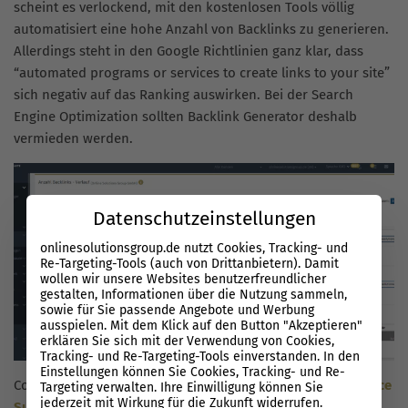
scheint es verlockend, mit den kostenlosen Tools völlig
automatisiert eine hohe Anzahl von Backlinks zu generieren.
Allerdings steht in den Google Richtlinien ganz klar, dass
“automated programs or services to create links to your site”
sich negativ auf das Ranking auswirken. Bei der Search
Engine Optimization sollten Backlink Generator deshalb
vermieden werden.
Datenschutzeinstellungen
onlinesolutionsgroup.de nutzt Cookies, Tracking- und
Re-Targeting-Tools (auch von Drittanbietern). Damit
wollen wir unsere Websites benutzerfreundlicher
gestalten, Informationen über die Nutzung sammeln,
sowie für Sie passende Angebote und Werbung
ausspielen. Mit dem Klick auf den Button "Akzeptieren"
erklären Sie sich mit der Verwendung von Cookies,
Tracking- und Re-Targeting-Tools einverstanden. In den
Einstellungen können Sie Cookies, Tracking- und Re-
Copyright © OSG Performance SuiteMit der
OSG Performance
Targeting verwalten. Ihre Einwilligung können Sie
jederzeit mit Wirkung für die Zukunft widerrufen.
Suite
haben Sie Ihre Backlinks jederzeit im Blick- mit der