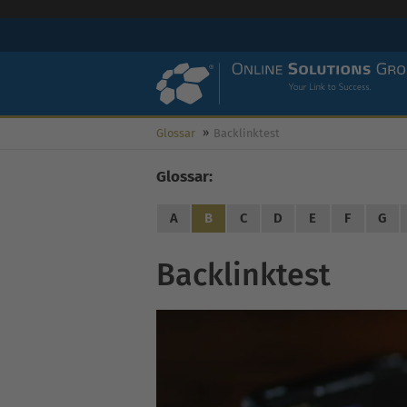
Glossar
Backlinktest
Glossar:
A
B
C
D
E
F
G
Backlinktest