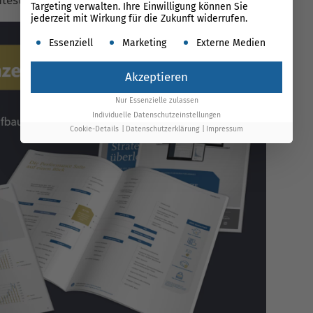
test.
Targeting verwalten. Ihre Einwilligung können Sie
jederzeit mit Wirkung für die Zukunft widerrufen.
Es folgt eine Liste der Service-Gruppen, für die ein
Essenziell
Marketing
Externe Medien
Akzeptieren
Nur Essenzielle zulassen
Individuelle Datenschutzeinstellungen
Cookie-Details
Datenschutzerklärung
Impressum