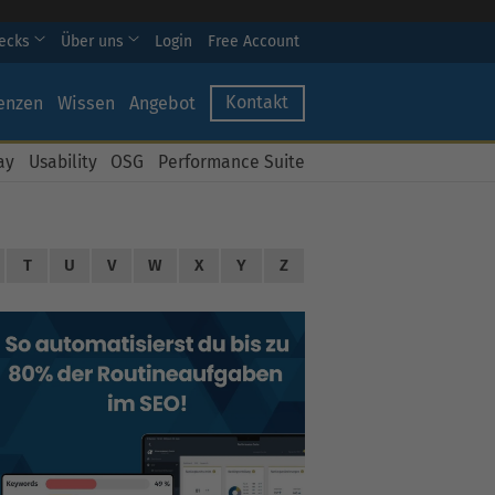
hecks
Über uns
Login
Free Account
Kontakt
enzen
Wissen
Angebot
ay
Usability
OSG
Performance Suite
T
U
V
W
X
Y
Z