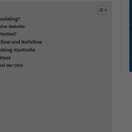
building?
deine Website
 testen?
ollow und NoFollow
nking-Kontrolle
ktest
bei der OSG