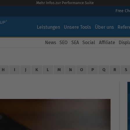
Mehr Infos zur Performance Suite
Free C
Leistungen
Unsere Tools
Über uns
Refer
News
SEO
SEA
Social
Affiliate
Displ
H
I
J
K
L
M
N
O
P
Q
R
S