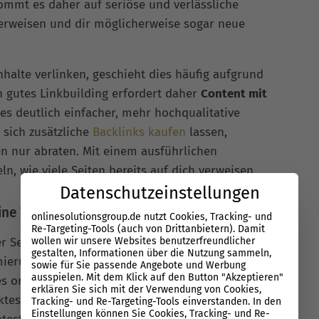
mmt es daher auf seriöse und verlässliche
verweisen und dir möglicherweise sogar neue
Inhalte verlinken, geschieht dies häufig aufgrund
 gutes Linkbuilding erfordert daher
Content mit
 es deutlich einfacher, mehr hochqualitative
 sich zusätzliche
Backlinks kaufen
lassen,
n nur abraten. Mit einem ausführlichen
ln, wie viele Seiten bereits auf dich verweisen.
Datenschutzeinstellungen
eine Website
onlinesolutionsgroup.de nutzt Cookies, Tracking- und
Re-Targeting-Tools (auch von Drittanbietern). Damit
wollen wir unsere Websites benutzerfreundlicher
r Seiten keine Backlinks haben, bieten sie dir
gestalten, Informationen über die Nutzung sammeln,
mierung. Grundsätzlich gilt daher, dass die Anzahl
sowie für Sie passende Angebote und Werbung
ausspielen. Mit dem Klick auf den Button "Akzeptieren"
s organischen Traffics auf Google
erklären Sie sich mit der Verwendung von Cookies,
nktests lassen dich überprüfen, wie viele
Tracking- und Re-Targeting-Tools einverstanden. In den
Einstellungen können Sie Cookies, Tracking- und Re-