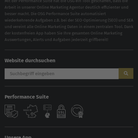
Mit der
Performance Suite
hat die OSG ein Tool geschaffen, dass die
Arbeit in unserer Online Marketing Agentur deutlich effizienter und
besser macht. Die OSG Performance Suite automatisiert
wiederkehrende Aufgaben z.B. bei der
SEO-Optimierung
(
SEO
) und
SEA
und vereint alle Online Marketing Daten in einem zentralen Tool. Dank
der kostenfreien App haben Sie Ihre gesamten Online Marketing
Auswertungen, Alerts und Aufgaben jederzeit griffbereit!
Website durchsuchen
Performance Suite
Unsere App