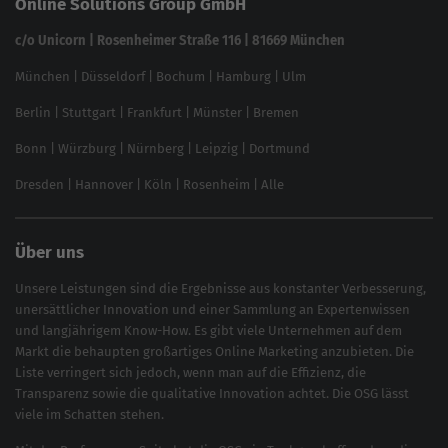
Online Solutions Group GmbH
feed2content.ai
In ChatGPT gefunden werden
Linkbuilding 2025
c/o Unicorn | Rosenheimer Straße 116 | 81669 München
Content-Guide
München
|
Düsseldorf
|
Bochum
|
Hamburg
|
Ulm
Local SEO
SEO für Online Shops
Berlin
|
Stuttgart
|
Frankfurt
|
Münster
|
Bremen
Inhouse SEO Guide
Bonn
|
Würzburg
|
Nürnberg
|
Leipzig
|
Dortmund
Brand Monitoring 2025
Dresden
|
Hannover
|
Köln
|
Rosenheim
|
Alle
Über uns
Unsere Leistungen sind die Ergebnisse aus konstanter Verbesserung,
unersättlicher Innovation und einer Sammlung an Expertenwissen
und langjährigem Know-How. Es gibt viele Unternehmen auf dem
Markt die behaupten großartiges
Online Marketing
anzubieten. Die
Liste verringert sich jedoch, wenn man auf die Effizienz, die
Transparenz sowie die qualitative Innovation achtet. Die OSG lässt
viele im Schatten stehen.