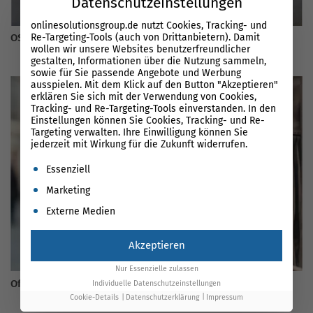
Datenschutzeinstellungen
onlinesolutionsgroup.de nutzt Cookies, Tracking- und
Re-Targeting-Tools (auch von Drittanbietern). Damit
OSG beim Google Product Kickoff 2017 Q1
wollen wir unsere Websites benutzerfreundlicher
gestalten, Informationen über die Nutzung sammeln,
sowie für Sie passende Angebote und Werbung
ausspielen. Mit dem Klick auf den Button "Akzeptieren"
erklären Sie sich mit der Verwendung von Cookies,
Tracking- und Re-Targeting-Tools einverstanden. In den
Einstellungen können Sie Cookies, Tracking- und Re-
Targeting verwalten. Ihre Einwilligung können Sie
jederzeit mit Wirkung für die Zukunft widerrufen.
Es folgt eine Liste der Service-Gruppen, für die eine Einwil
Essenziell
Marketing
Externe Medien
Akzeptieren
Nur Essenzielle zulassen
Offline Conversions messen – Ladenbesuche & CO
Individuelle Datenschutzeinstellungen
Cookie-Details
Datenschutzerklärung
Impressum