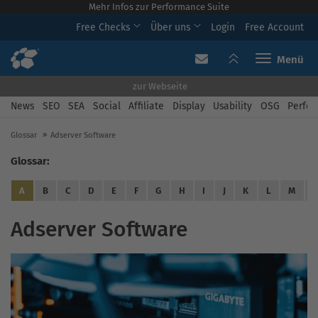
Mehr Infos zur Performance Suite
Free Checks
Über uns
Login
Free Account
Toggle navi
zur Webseite
News
SEO
SEA
Social
Affiliate
Display
Usability
OSG
Perfor
Glossar
Adserver Software
Glossar:
A
B
C
D
E
F
G
H
I
J
K
L
M
Adserver Software