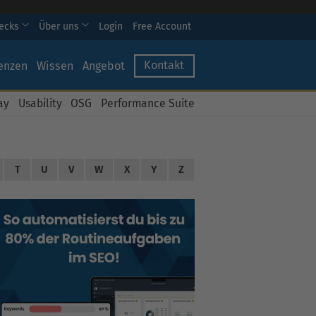
hecks
Über uns
Login
Free Account
Kontakt
enzen
Wissen
Angebot
ay
Usability
OSG
Performance Suite
T
U
V
W
X
Y
Z