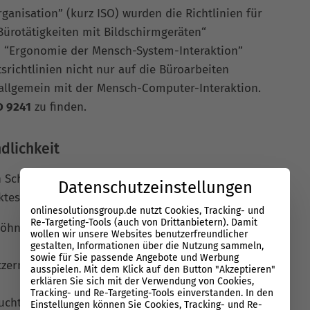
ganisation” (kurz ISO) wurden die Richtlinien für
ürotätigkeiten mit Bildschirmgeräten“
in “Ergonomie der Mensch-System-Interaktion”
richtlinien nicht nur auf die Büroarbeiten
 allgemein mit der Mensch-Computer-Interaktion.
O 9241
zu finden.
dlichkeit
 Schneiderman setzt sich die
Datenschutzeinstellungen
uktes aus folgenden Kriterien zusammen:
onlinesolutionsgroup.de nutzt Cookies, Tracking- und
Re-Targeting-Tools (auch von Drittanbietern). Damit
öhnt sich ein neuer User an die
wollen wir unsere Websites benutzerfreundlicher
gestalten, Informationen über die Nutzung sammeln,
sowie für Sie passende Angebote und Werbung
tzern möglich, ihre Aufgaben in angemessen
ausspielen. Mit dem Klick auf den Button "Akzeptieren"
erklären Sie sich mit der Verwendung von Cookies,
Tracking- und Re-Targeting-Tools einverstanden. In den
ucht ein Benutzer, um nach einer längeren
Einstellungen können Sie Cookies, Tracking- und Re-