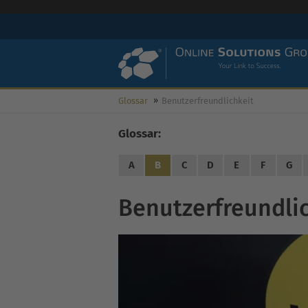
Glossar
Benutzerfreundlichkeit
Glossar:
A
B
C
D
E
F
G
Benutzerfreundli