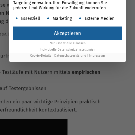
Targeting verwalten. Ihre Einwilligung können Sie
se wieder herzustellen?
jederzeit mit Wirkung für die Zukunft widerrufen.
n Nutzern Fehler? Sind diese leicht zu beheben?
Es folgt eine Liste der Service-Gruppen, für die ein
Essenziell
Marketing
Externe Medien
ung des Systems angenehm?
Akzeptieren
ches Produkt entwickeln möchten, sollten sich an
Nur Essenzielle zulassen
Individuelle Datenschutzeinstellungen
ürfnisse des Endbenutzers und des Zwecks des
Cookie-Details
Datenschutzerklärung
Impressum
 Testläufe mit Nutzern mittels
empirischen
 auf Testergebnissen
rden ein paar wichtige Prinzipien praktisch
erfreundlichkeit kontextualisiert.