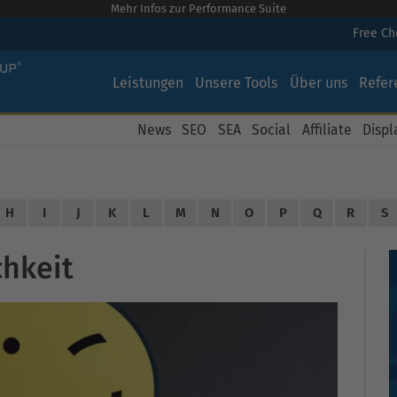
Mehr Infos zur Performance Suite
Free C
Leistungen
Unsere Tools
Über uns
Refer
News
SEO
SEA
Social
Affiliate
Displ
H
I
J
K
L
M
N
O
P
Q
R
S
chkeit