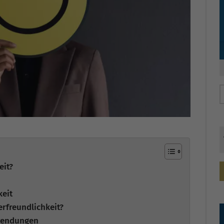
eit?
keit
erfreundlichkeit?
nwendungen