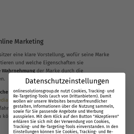
line Marketing
tzer eine klare Vorstellung, wofür seine Marke
rtieren und welche Eigenschaften sie
he Wahrnehmung
der Marke durch die
n.
Datenschutzeinstellungen
onlinesolutionsgroup.de nutzt Cookies, Tracking- und
iche Bild einer Marke
entscheidend mit. Die
Re-Targeting-Tools (auch von Drittanbietern). Damit
edia
Kanälen mit der Möglichkeit, Informationen
wollen wir unsere Websites benutzerfreundlicher
gestalten, Informationen über die Nutzung sammeln,
Erfahrungen zu einem bestimmten Produkt oder
sowie für Sie passende Angebote und Werbung
zu können, beeinflusst, wie Konsumenten Marken
ausspielen. Mit dem Klick auf den Button "Akzeptieren"
erklären Sie sich mit der Verwendung von Cookies,
Tracking- und Re-Targeting-Tools einverstanden. In den
Einstellungen können Sie Cookies, Tracking- und Re-