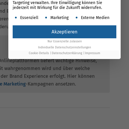
Targeting verwalten. Ihre Einwilligung können Sie
nderer Nutzer und Testimonials gewinnen
jederzeit mit Wirkung für die Zukunft widerrufen.
nd Experience. Möchte ein Unternehmen die
Es folgt eine Liste der Service-Gruppen, für die ein
Essenziell
Marketing
Externe Medien
ren, ist das
Erkennen der prägenden Meinungen
derungsprozess.
Akzeptieren
Nur Essenzielle zulassen
Individuelle Datenschutzeinstellungen
Cookie-Details
Datenschutzerklärung
Impressum
lineplattformen liefert wichtige Hinweise,
keit wahrgenommen wird und über welche
der Brand Experience erfolgt. Hier können
e Marketing
-Kampagnen ansetzen.