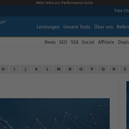
Mehr Infos zur Performance Suite
Free C
Leistungen
Unsere Tools
Über uns
Refer
News
SEO
SEA
Social
Affiliate
Displ
H
I
J
K
L
M
N
O
P
Q
R
S