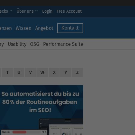
hecks
Über uns
Login
Free Account
Kontakt
enzen
Wissen
Angebot
ay
Usability
OSG
Performance Suite
T
U
V
W
X
Y
Z