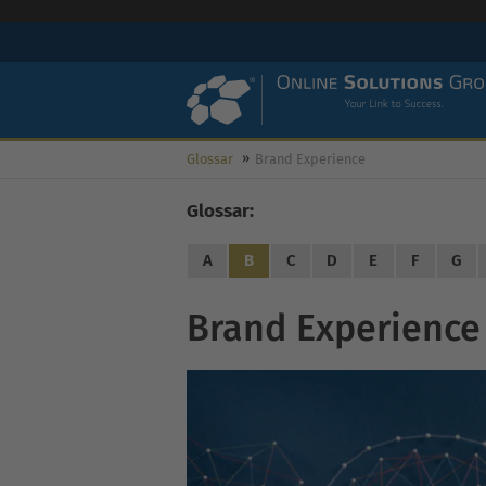
Glossar
Brand Experience
Glossar:
A
B
C
D
E
F
G
Brand Experience