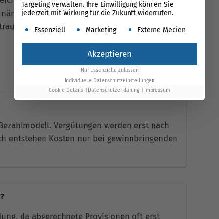
leicht zu Problemen bezüglich des Geldflusses
Targeting verwalten. Ihre Einwilligung können Sie
se nämlich bezahlte Marketingmethoden, müssen
jederzeit mit Wirkung für die Zukunft widerrufen.
itraum bis zur Auszahlung der Vergütung
Es folgt eine Liste der Service-Gruppen, für die ein
Essenziell
Marketing
Externe Medien
Akzeptieren
Nur Essenzielle zulassen
Individuelle Datenschutzeinstellungen
Cookie-Details
Datenschutzerklärung
Impressum
 Bezahlmodell. Vergütungen werden erst nach
ch entstehen Kosten nur bei gewinnbringenden
n?
dung, da abgerechnete Provisionen oft erst