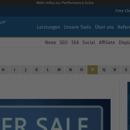
Mehr Infos zur Performance Suite
Free C
Leistungen
Unsere Tools
Über uns
Refer
News
SEO
SEA
Social
Affiliate
Displ
H
I
J
K
L
M
N
O
P
Q
R
S