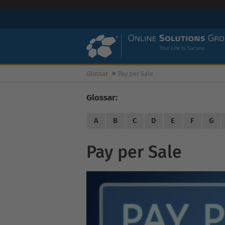
Glossar
Pay per Sale
Glossar:
A
B
C
D
E
F
G
Pay per Sale