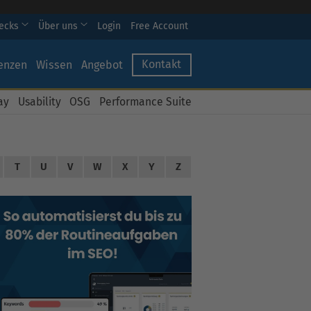
hecks
Über uns
Login
Free Account
Kontakt
enzen
Wissen
Angebot
ay
Usability
OSG
Performance Suite
T
U
V
W
X
Y
Z