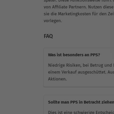
später. Diese Funktionsweise führt 
von Affiliate Partnern. Nutzen die
sie die Marketingkosten für den Ze
vorlegen.
FAQ
Was ist besonders an PPS?
Niedrige Risiken, bei Betrug und
einem Verkauf ausgeschüttet. Au
Aktionen.
Sollte man PPS in Betracht ziehe
Dies ist eine schwierige Entschei