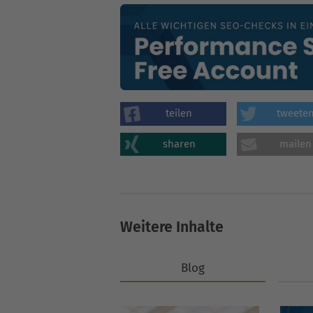
teilen
tweete
sharen
mailen
Weitere Inhalte
Blog