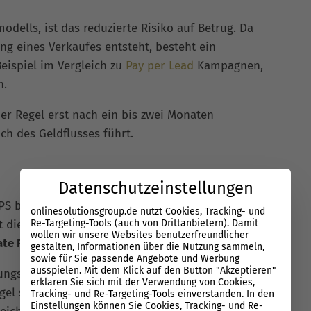
odells, ist das reduzierte Risiko auf Betrug. Da
ng eines Verkaufes entsteht, besteht ein
Beispiel im Vergleich zu
Pay per Lead
Kampagnen,
n.
r Regel erst nach ein bis zwei Monaten
ich des Geldflusses führt.
Datenschutzeinstellungen
PS bestehen keine ersichtlichen direkten
onlinesolutionsgroup.de nutzt Cookies, Tracking- und
Re-Targeting-Tools (auch von Drittanbietern). Damit
st die eventuelle Unbeliebtheit bei
wollen wir unsere Websites benutzerfreundlicher
iate Partnern
).
gestalten, Informationen über die Nutzung sammeln,
sowie für Sie passende Angebote und Werbung
ausspielen. Mit dem Klick auf den Button "Akzeptieren"
tungsmodellen, wie
Pay per Lead
, werden per PPS
erklären Sie sich mit der Verwendung von Cookies,
el sehr viel später ausgezahlt – oft Monate
Tracking- und Re-Targeting-Tools einverstanden. In den
Einstellungen können Sie Cookies, Tracking- und Re-