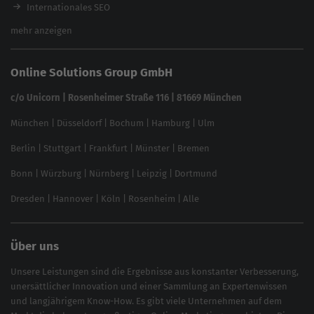
Brand Protection Tool
Internationales SEO
Keyword Planner
eCommerce SEO
mehr anzeigen
Website SEO Check
Die besten Keywords finden
Keyword Datenbank
SEO Garantie
Online Solutions Group GmbH
feed2content.ai
In ChatGPT gefunden werden
Linkbuilding 2025
c/o Unicorn | Rosenheimer Straße 116 | 81669 München
Content-Guide
München
|
Düsseldorf
|
Bochum
|
Hamburg
|
Ulm
Local SEO
SEO für Online Shops
Berlin
|
Stuttgart
|
Frankfurt
|
Münster
|
Bremen
Inhouse SEO Guide
Bonn
|
Würzburg
|
Nürnberg
|
Leipzig
|
Dortmund
Brand Monitoring 2025
Dresden
|
Hannover
|
Köln
|
Rosenheim
|
Alle
Über uns
Unsere Leistungen sind die Ergebnisse aus konstanter Verbesserung,
unersättlicher Innovation und einer Sammlung an Expertenwissen
und langjährigem Know-How. Es gibt viele Unternehmen auf dem