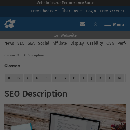
Mehr Infos zur Performance Suite
Free Checks
Über uns
Login
Free Account
Toggle navi
zur Webseite
News
SEO
SEA
Social
Affiliate
Display
Usability
OSG
Perfor
Glossar
SEO Description
Glossar:
A
B
C
D
E
F
G
H
I
J
K
L
M
SEO Description