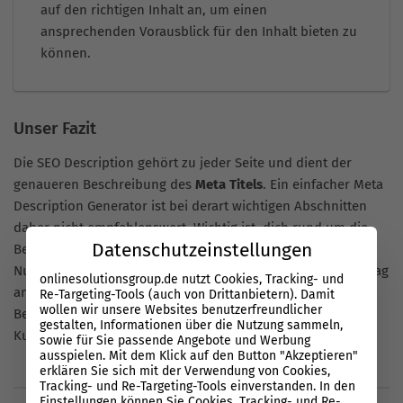
auf den richtigen Inhalt an, um einen
ansprechenden Vorausblick für den Inhalt bieten zu
können.
Unser Fazit
Die SEO Description gehört zu jeder Seite und dient der
genaueren Beschreibung des
Meta Titels
. Ein einfacher Meta
Description Generator ist bei derart wichtigen Abschnitten
daher nicht empfehlenswert. Wichtig ist, dich rund um die
Datenschutzeinstellungen
Beschreibung stets als der Experte zu etablieren, den die
Nutzer durch ihre Suchanfrage benötigen. Liefert dein Beitrag
onlinesolutionsgroup.de nutzt Cookies, Tracking- und
anschließend die gewünschte Lösung, die zur Intention der
Re-Targeting-Tools (auch von Drittanbietern). Damit
wollen wir unsere Websites benutzerfreundlicher
Besucher passt, steht einer aktiven und gelungenen
gestalten, Informationen über die Nutzung sammeln,
Kundengewinnung nichts im Weg.
sowie für Sie passende Angebote und Werbung
ausspielen. Mit dem Klick auf den Button "Akzeptieren"
erklären Sie sich mit der Verwendung von Cookies,
Tracking- und Re-Targeting-Tools einverstanden. In den
Einstellungen können Sie Cookies, Tracking- und Re-