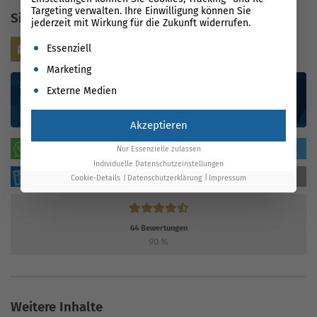
Targeting verwalten. Ihre Einwilligung können Sie
Sie haben noch Fragen?
jederzeit mit Wirkung für die Zukunft widerrufen.
Es folgt eine Liste der Service-Gruppen, für die eine Einwil
Kontaktieren Sie uns
Essenziell
Marketing
Externe Medien
Akzeptieren
WhatsApp
teilen
tweeten
Nur Essenzielle zulassen
Individuelle Datenschutzeinstellungen
sharen
sharen
mailen
Cookie-Details
Datenschutzerklärung
Impressum
64
Bewertungen
90
%
Weitere Inhalte