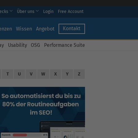
hecks
Über uns
Login
Free Account
Kontakt
enzen
Wissen
Angebot
ay
Usability
OSG
Performance Suite
T
U
V
W
X
Y
Z