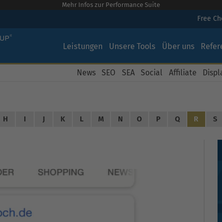
Mehr Infos zur Performance Suite
Free C
Leistungen
Unsere Tools
Über uns
Refer
News
SEO
SEA
Social
Affiliate
Displ
H
I
J
K
L
M
N
O
P
Q
R
S