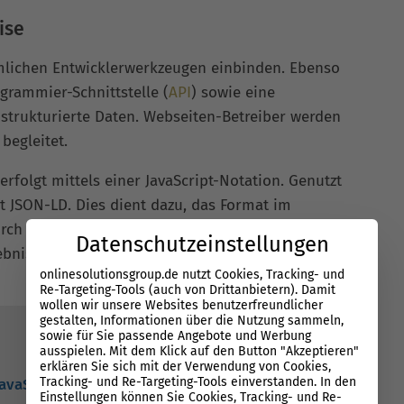
ise
mlichen Entwicklerwerkzeugen einbinden. Ebenso
grammier-Schnittstelle (
API
) sowie eine
trukturierte Daten. Webseiten-Betreiber werden
begleitet.
rfolgt mittels einer JavaScript-Notation. Genutzt
 JSON-LD. Dies dient dazu, das Format im
urch
verlinkte Daten automatisch verarbeiten
und
Datenschutzeinstellungen
ebnislisten der Suchmaschine ausspielen zu
onlinesolutionsgroup.de nutzt Cookies, Tracking- und
Re-Targeting-Tools (auch von Drittanbietern). Damit
wollen wir unsere Websites benutzerfreundlicher
gestalten, Informationen über die Nutzung sammeln,
sowie für Sie passende Angebote und Werbung
ausspielen. Mit dem Klick auf den Button "Akzeptieren"
erklären Sie sich mit der Verwendung von Cookies,
Tracking- und Re-Targeting-Tools einverstanden. In den
JavaScript
haben, dann können Sie gerne den
Einstellungen können Sie Cookies, Tracking- und Re-