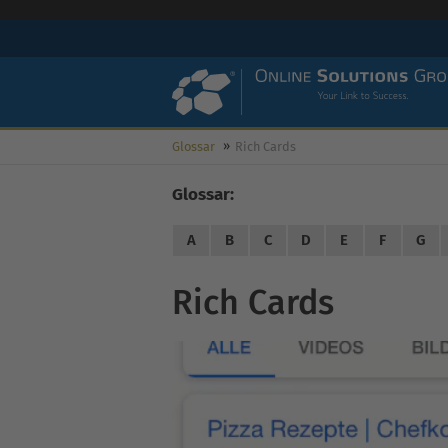
Glossar
Rich Cards
Glossar:
A
B
C
D
E
F
G
Rich Cards