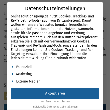
während die restlichen Besucher nicht zu Kunden werden.
Datenschutzeinstellungen
Eine Erhöhung dieser wichtigen Messzahl ist beispielsweise
onlinesolutionsgroup.de nutzt Cookies, Tracking- und
über inhaltliche oder optische Anpassungen möglich. Wichtig
Re-Targeting-Tools (auch von Drittanbietern). Damit
wollen wir unsere Websites benutzerfreundlicher
ist es hierbei, die Zielgruppe auf Basis exakter
gestalten, Informationen über die Nutzung sammeln,
Nutzeranalysen im Blick zu behalten. Ein Ziel hierbei besteht
sowie für Sie passende Angebote und Werbung
darin, die
Nutzererfahrung (User Experience)
zu optimieren,
ausspielen. Mit dem Klick auf den Button "Akzeptieren"
erklären Sie sich mit der Verwendung von Cookies,
was gleichermaßen die Motivation der Besucher erhöht. Im
Tracking- und Re-Targeting-Tools einverstanden. In den
Rahmen dessen ist ein umfassender und ganzheitlicher Blick
Einstellungen können Sie Cookies, Tracking- und Re-
Targeting verwalten. Ihre Einwilligung können Sie
von Bedeutung, der Rückschluss auf die wichtigen Details der
jederzeit mit Wirkung für die Zukunft widerrufen.
Customer Journey bis zur Macro Conversion gewährt.
Es folgt eine Liste der Service-Gruppen, für die eine Einwil
Essenziell
Marketing
Externe Medien
Sie haben noch Fragen?
Akzeptieren
Kontaktieren Sie uns
Nur Essenzielle zulassen
Individuelle Datenschutzeinstellungen