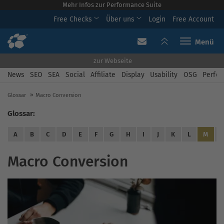
Mehr Infos zur Performance Suite
Free Checks
Über uns
Login
Free Account
Toggle navi
zur Webseite
News
SEO
SEA
Social
Affiliate
Display
Usability
OSG
Perfor
Glossar
Macro Conversion
Glossar:
A
B
C
D
E
F
G
H
I
J
K
L
M
Macro Conversion