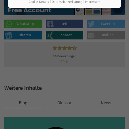
Cookie-Details
Datenschutzerklärung
Impressum
WhatsApp
teilen
tweeten
sharen
sharen
mailen
86
Bewertungen
90
%
Weitere Inhalte
Blog
Glossar
News