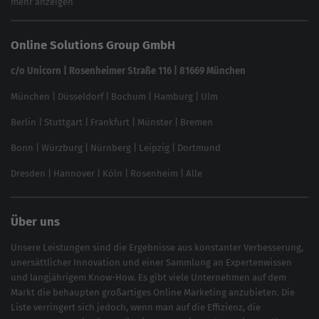
mehr anzeigen
Website SEO Check
Die besten Keywords finden
Keyword Datenbank
SEO Garantie
Online Solutions Group GmbH
feed2content.ai
In ChatGPT gefunden werden
Linkbuilding 2025
c/o Unicorn | Rosenheimer Straße 116 | 81669 München
Content-Guide
München
|
Düsseldorf
|
Bochum
|
Hamburg
|
Ulm
Local SEO
SEO für Online Shops
Berlin
|
Stuttgart
|
Frankfurt
|
Münster
|
Bremen
Inhouse SEO Guide
Bonn
|
Würzburg
|
Nürnberg
|
Leipzig
|
Dortmund
Brand Monitoring 2025
Dresden
|
Hannover
|
Köln
|
Rosenheim
|
Alle
Über uns
Unsere Leistungen sind die Ergebnisse aus konstanter Verbesserung,
unersättlicher Innovation und einer Sammlung an Expertenwissen
und langjährigem Know-How. Es gibt viele Unternehmen auf dem
Markt die behaupten großartiges
Online Marketing
anzubieten. Die
Liste verringert sich jedoch, wenn man auf die Effizienz, die