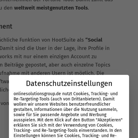
zu den
weltweit meistgenutzten Tools
.
ment
chliche Funktion von HootSuite als
“Social
amit sind die User in der Lage, ihre Profile in
works mit nur einem einzigen Account zu
n Beiträge gepostet, aber auch einzelne Topics
ufnahme mit anderen Usern ist möglich. Die
oftware als kostenlose Basisversion sowie als
Datenschutzeinstellungen
lichen Features an.
onlinesolutionsgroup.de nutzt Cookies, Tracking- und
Re-Targeting-Tools (auch von Drittanbietern). Damit
n von
HootSuite
unterstützt:
wollen wir unsere Websites benutzerfreundlicher
gestalten, Informationen über die Nutzung sammeln,
sowie für Sie passende Angebote und Werbung
ausspielen. Mit dem Klick auf den Button "Akzeptieren"
erklären Sie sich mit der Verwendung von Cookies,
Tracking- und Re-Targeting-Tools einverstanden. In den
Einstellungen können Sie Cookies, Tracking- und Re-