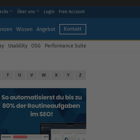
hecks
Über uns
Login
Free Account
Kontakt
enzen
Wissen
Angebot
ay
Usability
OSG
Performance Suite
T
U
V
W
X
Y
Z