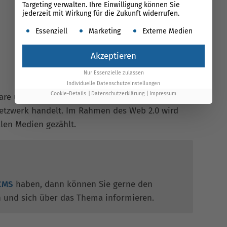
Targeting verwalten. Ihre Einwilligung können Sie
jederzeit mit Wirkung für die Zukunft widerrufen.
Es folgt eine Liste der Service-Gruppen, für die ein
Essenziell
Marketing
Externe Medien
Akzeptieren
Nur Essenzielle zulassen
Individuelle Datenschutzeinstellungen
Cookie-Details
Datenschutzerklärung
Impressum
re unterstützt, obwohl es sich streng
etzwerk handelt. Im Rahmen des Web 2.0 wird
len Medien gezählt.
CMS
haben, dann können Sie gerne den
n und sich über das Thema informieren.