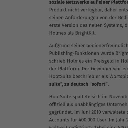
soziale Netzwerke auf einer Plattf
Produkt nicht verfügbar, daher ents
seinen Anforderungen von der Bedie
erste Version des neuen Systems, d
Holmes als BrightKit.
Aufgrund seiner bedienerfreundlic
Publishing-Funktionen wurde Brigh
schrieb Holmes ein Preisgeld in Hö
der Plattform. Der Gewinner war e
HootSuite beschrieb er als Wortspi
suite”, zu deutsch “sofort”
.
HootSuite spaltete sich im Novemb
offiziell als unabhängiges Unterne
gegründet. Im Juni 2010 verwaltete 
Accounts für 400.000 User. Im Jahr 
weltweit registriert; dabei sind 80