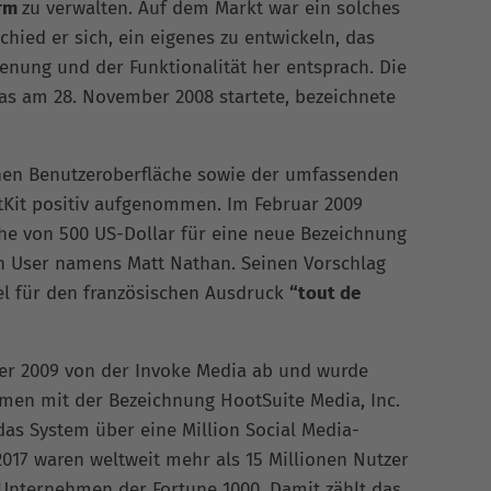
orm
zu verwalten. Auf dem Markt war ein solches
chied er sich, ein eigenes zu entwickeln, das
nung und der Funktionalität her entsprach. Die
as am 28. November 2008 startete, bezeichnete
hen Benutzeroberfläche sowie der umfassenden
tKit positiv aufgenommen. Im Februar 2009
he von 500 US-Dollar für eine neue Bezeichnung
in User namens Matt Nathan. Seinen Vorschlag
el für den französischen Ausdruck
“tout de
er 2009 von der Invoke Media ab und wurde
hmen mit der Bezeichnung HootSuite Media, Inc.
das System über eine Million Social Media-
2017 waren weltweit mehr als 15 Millionen Nutzer
0 Unternehmen der Fortune 1000. Damit zählt das