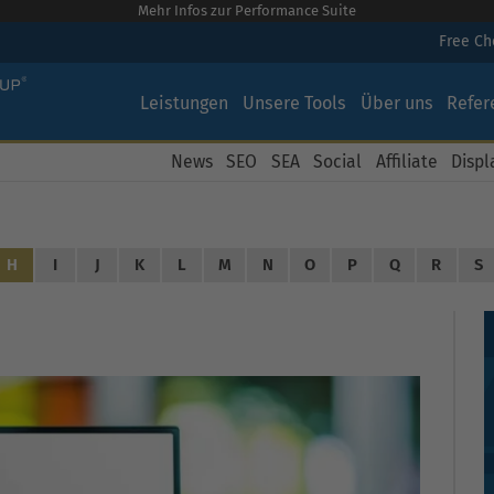
Mehr Infos zur Performance Suite
Free C
Leistungen
Unsere Tools
Über uns
Refer
News
SEO
SEA
Social
Affiliate
Displ
H
I
J
K
L
M
N
O
P
Q
R
S