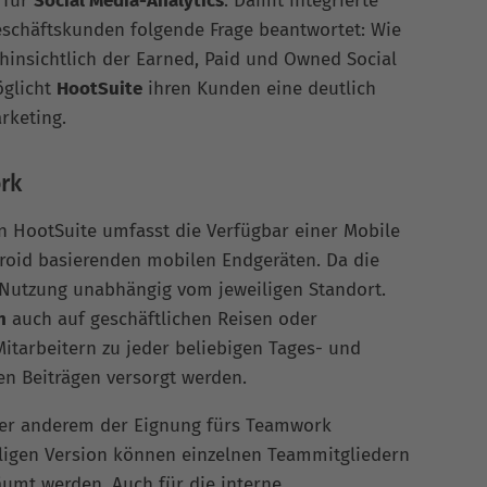
r für
Social Media-Analytics
. Damit integrierte
eschäftskunden folgende Frage beantwortet: Wie
 hinsichtlich der Earned, Paid und Owned Social
glicht
HootSuite
ihren Kunden eine deutlich
arketing.
rk
on HootSuite umfasst die Verfügbar einer Mobile
roid basierenden mobilen Endgeräten. Da die
ie Nutzung unabhängig vom jeweiligen Standort.
n
auch auf geschäftlichen Reisen oder
Mitarbeitern zu jeder beliebigen Tages- und
en Beiträgen versorgt werden.
nter anderem der Eignung fürs Teamwork
iligen Version können einzelnen Teammitgliedern
äumt werden. Auch für die interne