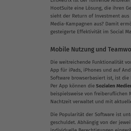
LiftMetrix ist der führende Anbiete
HootSuite eine Lösung, die ihren G
sieht der Return of Investment aus
Media-Kampagnen aus? Damit ermö
gesteigerte Effektivität im Social M
Mobile Nutzung und Teamwo
Die weitreichende Funktionalität v
App für iPads, iPhones und auf And
Software browserbasiert ist, ist d
Per App können die
Sozialen Medie
beispielsweise von freiberuflichen 
Nachtzeit verwaltet und mit aktuell
Die Popularität der Software ist u
geschuldet. Abhängig von der jewe
individuelle Berechtigungen einger