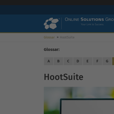
Glossar
HootSuite
Glossar:
A
B
C
D
E
F
G
HootSuite