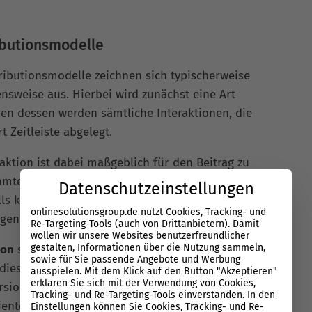
ibutionsmodelle
tributionsmodelle zeichnen sich typischerweise
nsweise aus. Hierbei wird zunächst eine Art
en dessen werden sämtliche Interaktionen, die
t Zeitleiste abgelegt.
raktion ist dabei maßgeblich für den Beitrag zu
mmten Kanal beigemessen wird. In Abhängigkeit
Datenschutzeinstellungen
s können jedoch zeitlich weiter entfernt oder
onlinesolutionsgroup.de nutzt Cookies, Tracking- und
egende Interaktionen stärker gewichtet werden.
Re-Targeting-Tools (auch von Drittanbietern). Damit
wollen wir unsere Websites benutzerfreundlicher
gestalten, Informationen über die Nutzung sammeln,
ion
stellt eine wichtige Grundlage für die
sowie für Sie passende Angebote und Werbung
 diesem Verfahrensmodell wird der je letzte
ausspielen. Mit dem Klick auf den Button "Akzeptieren"
erklären Sie sich mit der Verwendung von Cookies,
sion am stärksten gewichtet. Dieses
Tracking- und Re-Targeting-Tools einverstanden. In den
izienteste, wenn es darum geht, die Kanäle
Einstellungen können Sie Cookies, Tracking- und Re-