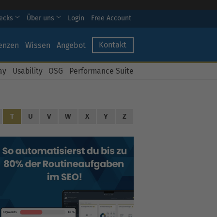
hecks
Über uns
Login
Free Account
Kontakt
enzen
Wissen
Angebot
ay
Usability
OSG
Performance Suite
T
U
V
W
X
Y
Z