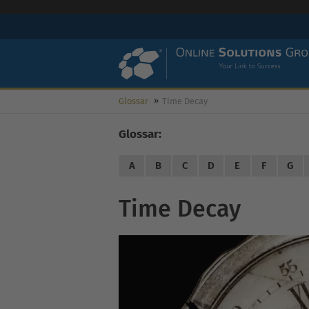
Glossar
Time Decay
Glossar:
A
B
C
D
E
F
G
Time Decay