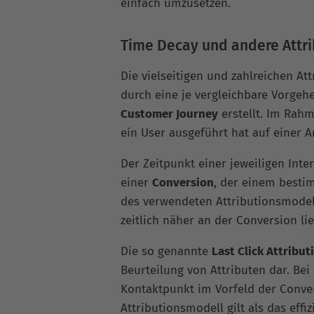
einfach umzusetzen.
Time Decay und andere Attr
Die vielseitigen und zahlreichen At
durch eine je vergleichbare Vorgehe
Customer Journey
erstellt. Im Rahm
ein User ausgeführt hat auf einer Ar
Der Zeitpunkt einer jeweiligen Inte
einer
Conversion
, der einem besti
des verwendeten Attributionsmodell
zeitlich näher an der Conversion li
Die so genannte
Last Click Attribut
Beurteilung von Attributen dar. Bei
Kontaktpunkt im Vorfeld der Conver
Attributionsmodell gilt als das eff