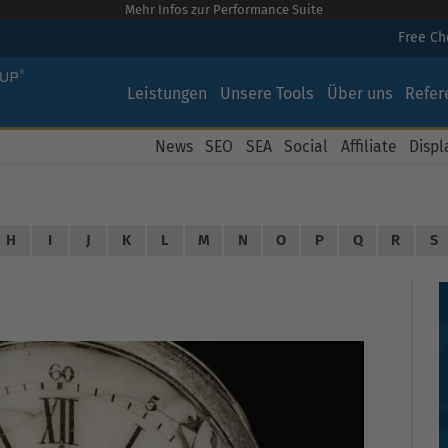
Mehr Infos zur Performance Suite
Free C
Leistungen
Unsere Tools
Über uns
Refer
News
SEO
SEA
Social
Affiliate
Displ
H
I
J
K
L
M
N
O
P
Q
R
S