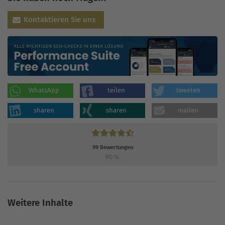
Kontaktieren Sie uns
WhatsApp
teilen
tweeten
sharen
sharen
mailen
99
Bewertungen
90
%
Weitere Inhalte