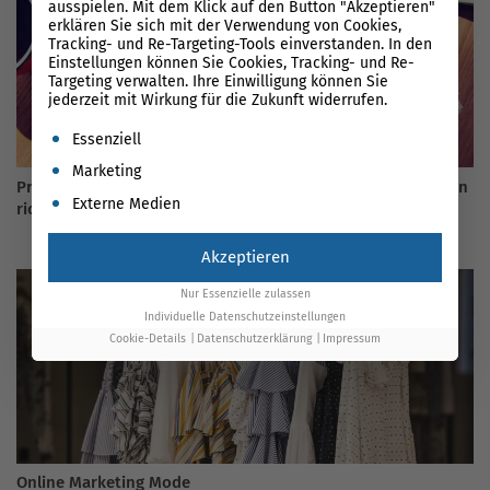
ausspielen. Mit dem Klick auf den Button "Akzeptieren"
erklären Sie sich mit der Verwendung von Cookies,
Tracking- und Re-Targeting-Tools einverstanden. In den
Einstellungen können Sie Cookies, Tracking- und Re-
Targeting verwalten. Ihre Einwilligung können Sie
jederzeit mit Wirkung für die Zukunft widerrufen.
Es folgt eine Liste der Service-Gruppen, für die eine Einwil
Essenziell
Marketing
Profil, Basics & Tipps: Wie Sie Pinterest für Ihr Unternehmen
Externe Medien
richtig nutzen
Akzeptieren
Nur Essenzielle zulassen
Individuelle Datenschutzeinstellungen
Cookie-Details
Datenschutzerklärung
Impressum
Online Marketing Mode