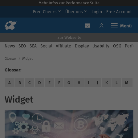
Mehr Infos zur Performance Suite
Free Checks
Über uns
Login
Free Account
Toggle navi
zur Webseite
News
SEO
SEA
Social
Affiliate
Display
Usability
OSG
Perfor
Glossar
Widget
Glossar:
A
B
C
D
E
F
G
H
I
J
K
L
M
Widget