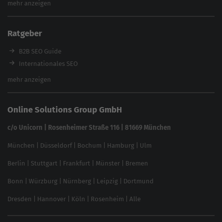
mehr anzeigen
Content Tool
Enterprise SEO Tool
Ratgeber
Backlink-Check
Ladezeiten-Check
B2B SEO Guide
Brand Protection Tool
Internationales SEO
Keyword Planner
eCommerce SEO
mehr anzeigen
Website SEO Check
Die besten Keywords finden
Keyword Datenbank
SEO Garantie
Online Solutions Group GmbH
feed2content.ai
In ChatGPT gefunden werden
Linkbuilding 2025
c/o Unicorn | Rosenheimer Straße 116 | 81669 München
Content-Guide
München
|
Düsseldorf
|
Bochum
|
Hamburg
|
Ulm
Local SEO
SEO für Online Shops
Berlin
|
Stuttgart
|
Frankfurt
|
Münster
|
Bremen
Inhouse SEO Guide
Bonn
|
Würzburg
|
Nürnberg
|
Leipzig
|
Dortmund
Brand Monitoring 2025
Dresden
|
Hannover
|
Köln
|
Rosenheim
|
Alle